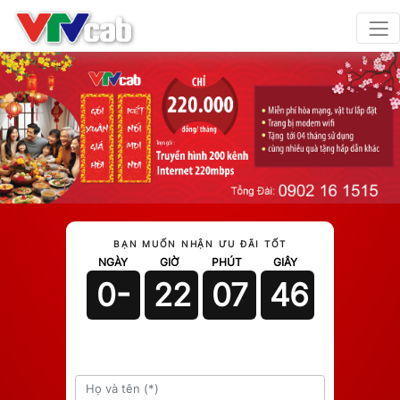
BẠN MUỐN NHẬN ƯU ĐÃI TỐT
NGÀY
GIỜ
PHÚT
GIÂY
0-
22
07
44
1107